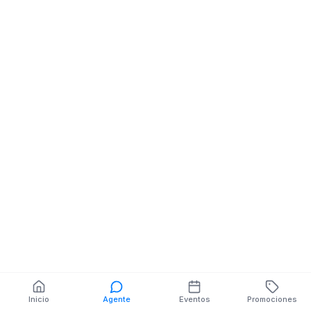
Restaurantes
COMUNIDAD VÍA
ZHININ Y SN MZ.SN
V.SN
También puedes buscar:
Banco del Barrio
Farmacias cerca
Cajeros
Dónde comer
Talleres mecánicos
Inicio
Agente
Eventos
Promociones