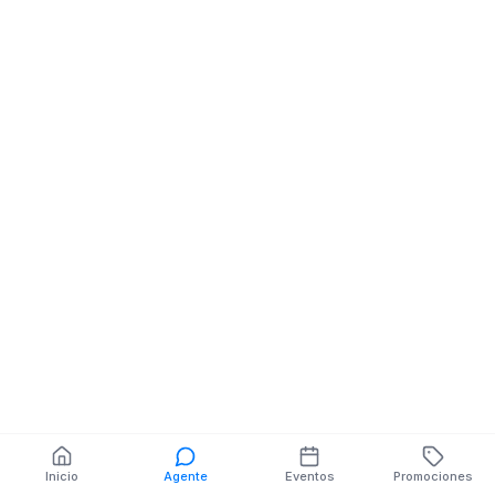
Patria Nueva / Av
Pihedraita y Velasco
Ibarra
También puedes buscar:
Banco del Barrio
Farmacias cerca
Cajeros
Dónde comer
Talleres mecánicos
Inicio
Agente
Eventos
Promociones