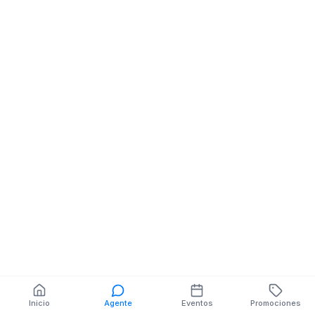
Pisos
También puedes buscar:
Banco del Barrio
Farmacias cerca
Cajeros
Dónde comer
Talleres mecánicos
Inicio
Agente
Eventos
Promociones