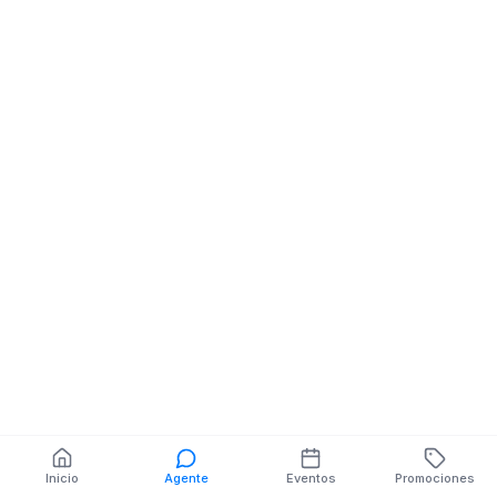
Manualidades
Luis Cordero 11
También puedes buscar:
Banco del Barrio
Farmacias cerca
Cajeros
Dónde comer
Talleres mecánicos
Inicio
Agente
Eventos
Promociones