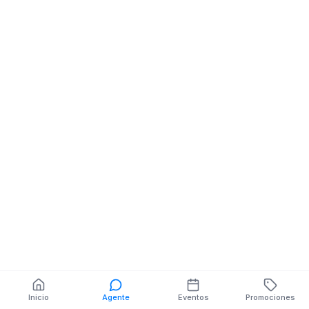
Sistemas
Felipe Alvarez Y Lucía
Gílces
También puedes buscar:
Banco del Barrio
Farmacias cerca
Cajeros
Dónde comer
Talleres mecánicos
Inicio
Agente
Eventos
Promociones