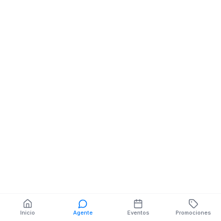
Boutique
BOLIVAR NE TERCERA
Y CUARTA
También puedes buscar:
Banco del Barrio
Farmacias cerca
Cajeros
Dónde comer
Talleres mecánicos
Inicio
Agente
Eventos
Promociones