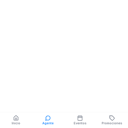
Fruteria Y Legumbres
BOLIVAR NE PIEDAD
DAVILA
También puedes buscar:
Banco del Barrio
Farmacias cerca
Cajeros
Dónde comer
Talleres mecánicos
Inicio
Agente
Eventos
Promociones