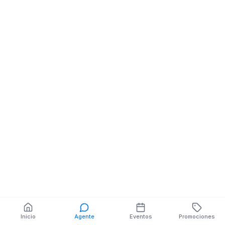
Almacenes De Ropa
EUGENIO ESPEJO Y
PASAJE MZ.SN V.SN
También puedes buscar:
Banco del Barrio
Farmacias cerca
Cajeros
Dónde comer
Talleres mecánicos
Inicio
Agente
Eventos
Promociones