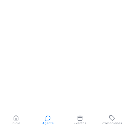
Almacenes
Almacenes
Comerciales
Comerciales
BOLIVAR NE 10 DE
BOLIVAR NE 10 
AGOSTO
AGOSTO
También puedes buscar:
Banco del Barrio
Farmacias cerca
Cajeros
Dónde comer
Talleres mecánicos
Inicio
Agente
Eventos
Promociones