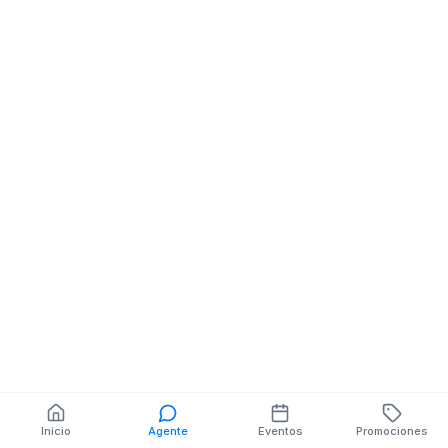
Comunicacion
Agencias De
Comunicacion
CALLE DECIMA Y AV.
FLORES NE GE
JORGE VILLEGAS
BARONA
También puedes buscar:
Banco del Barrio
Farmacias cerca
Cajeros
Dónde comer
Talleres mecánicos
Inicio
Agente
Eventos
Promociones