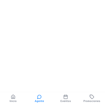
Local Comercial
Local Comercial
OSWALDO HURTADO
EL CENTRO 10 
Y SN MZ.SN V.SN
AGOSTO ENRI
FRENTE AL BA
MACHALA
También puedes buscar:
Banco del Barrio
Farmacias cerca
Cajeros
Dónde comer
Talleres mecánicos
Inicio
Agente
Eventos
Promociones