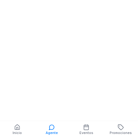
AV LA REPUBLICA
ELOY ALFARO
También puedes buscar:
Banco del Barrio
Farmacias cerca
Cajeros
Dónde comer
Talleres mecánicos
Inicio
Agente
Eventos
Promociones