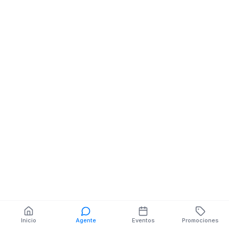
JUAN BENIGNO VELA
Comunicacion
857 CASTILLO Y
MARTINEZ 12 D
MONT
NOVIEMBRE
También puedes buscar:
Banco del Barrio
Farmacias cerca
Cajeros
Dónde comer
Talleres mecánicos
Inicio
Agente
Eventos
Promociones