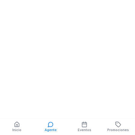
Ferreteria
AV. 16 DE FEBRERO S/N
Y JAIME ROLDOS
AGUILERA
También puedes buscar:
Banco del Barrio
Farmacias cerca
Cajeros
Dónde comer
Talleres mecánicos
Inicio
Agente
Eventos
Promociones